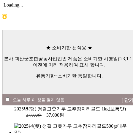
Loading...
인기상품
★ 소비기한 선적용 ★
New Item
본사 괴산군조합공동사업법인 제품은 소비기한 시행일('23,1.1 
이전에 미리 적용하여 표시 합니다.
유통기한=소비기한 동일합니다.
2025년(햇)청결고춧가루 고추잠자리 골드 1kg(매운맛)
37,000원
37,000원
오늘 하루 이 창을 열지 않음
[ 닫기
2025년(햇) 청결고춧가루 고추잠자리골드 1kg(보통맛)
37,000원
37,000원