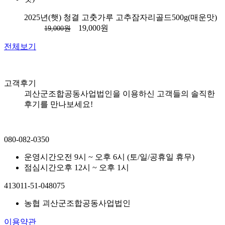
2025년(햇) 청결 고춧가루 고추잠자리골드500g(매운맛)
19,000원
19,000원
전체보기
고객후기
괴산군조합공동사업법인을 이용하신 고객들의 솔직한
후기를 만나보세요!
080-082-0350
운영시간
오전 9시 ~ 오후 6시 (토/일/공휴일 휴무)
점심시간
오후 12시 ~ 오후 1시
413011-51-048075
농협 괴산군조합공동사업법인
이용약관